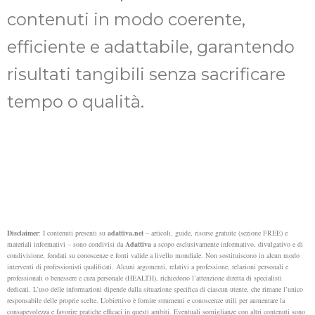
contenuti in modo coerente,
efficiente e adattabile, garantendo
risultati tangibili senza sacrificare
tempo o qualità.
Disclaimer
: I contenuti presenti su
adattiva.net
– articoli, guide, risorse gratuite (sezione FREE) e
materiali informativi – sono condivisi da
Adattiva
a scopo esclusivamente informativo, divulgativo e di
condivisione, fondati su conoscenze e fonti valide a livello mondiale. Non sostituiscono in alcun modo
interventi di professionisti qualificati. Alcuni argomenti, relativi a professione, relazioni personali e
professionali o benessere e cura personale (HEALTH), richiedono l’attenzione diretta di specialisti
dedicati.
L’uso delle informazioni dipende dalla situazione specifica di ciascun utente, che rimane l’unico
responsabile delle proprie scelte. L’obiettivo è fornire strumenti e conoscenze utili per aumentare la
consapevolezza e favorire pratiche efficaci in questi ambiti.
Eventuali somiglianze con altri contenuti sono