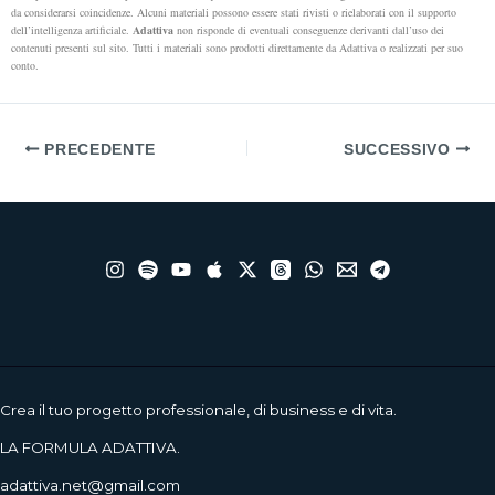
da considerarsi coincidenze. Alcuni materiali possono essere stati rivisti o rielaborati con il supporto
dell’intelligenza artificiale.
Adattiva
non risponde di eventuali conseguenze derivanti dall’uso dei
contenuti presenti sul sito. Tutti i materiali sono prodotti direttamente da Adattiva o realizzati per suo
conto.
PRECEDENTE
SUCCESSIVO
Crea il tuo progetto professionale, di business e di vita.
LA FORMULA ADATTIVA.
adattiva.net@gmail.com