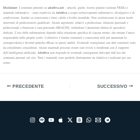
Disclaimer
: I contenuti presenti su
adattiva.net
– articoli, guide, risorse gratuite (sezione FREE) e
materiali informativi – sono condivisi da
Adattiva
a scopo esclusivamente informativo, divulgativo e di
condivisione, fondati su conoscenze e fonti valide a livello mondiale. Non sostituiscono in alcun modo
interventi di professionisti qualificati. Alcuni argomenti, relativi a professione, relazioni personali e
professionali o benessere e cura personale (HEALTH), richiedono l’attenzione diretta di specialisti
dedicati.
L’uso delle informazioni dipende dalla situazione specifica di ciascun utente, che rimane l’unico
responsabile delle proprie scelte. L’obiettivo è fornire strumenti e conoscenze utili per aumentare la
consapevolezza e favorire pratiche efficaci in questi ambiti.
Eventuali somiglianze con altri contenuti sono
da considerarsi coincidenze. Alcuni materiali possono essere stati rivisti o rielaborati con il supporto
dell’intelligenza artificiale.
Adattiva
non risponde di eventuali conseguenze derivanti dall’uso dei
contenuti presenti sul sito. Tutti i materiali sono prodotti direttamente da Adattiva o realizzati per suo
conto.
PRECEDENTE
SUCCESSIVO