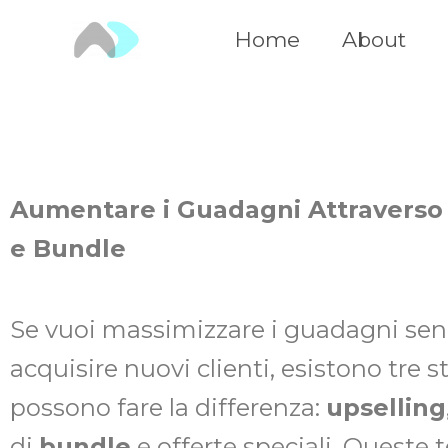
Vai
Home
About
al
contenuto
Aumentare i Guadagni Attraverso l
e Bundle
Se vuoi massimizzare i guadagni se
acquisire nuovi clienti, esistono tre
possono fare la differenza:
upselling
di
bundle
e offerte speciali. Queste 