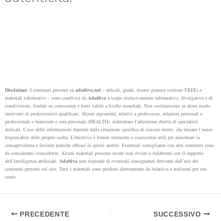
Disclaimer
: I contenuti presenti su
adattiva.net
– articoli, guide, risorse gratuite (sezione FREE) e
materiali informativi – sono condivisi da
Adattiva
a scopo esclusivamente informativo, divulgativo e di
condivisione, fondati su conoscenze e fonti valide a livello mondiale. Non sostituiscono in alcun modo
interventi di professionisti qualificati. Alcuni argomenti, relativi a professione, relazioni personali e
professionali o benessere e cura personale (HEALTH), richiedono l’attenzione diretta di specialisti
dedicati.
L’uso delle informazioni dipende dalla situazione specifica di ciascun utente, che rimane l’unico
responsabile delle proprie scelte. L’obiettivo è fornire strumenti e conoscenze utili per aumentare la
consapevolezza e favorire pratiche efficaci in questi ambiti.
Eventuali somiglianze con altri contenuti sono
da considerarsi coincidenze. Alcuni materiali possono essere stati rivisti o rielaborati con il supporto
dell’intelligenza artificiale.
Adattiva
non risponde di eventuali conseguenze derivanti dall’uso dei
contenuti presenti sul sito. Tutti i materiali sono prodotti direttamente da Adattiva o realizzati per suo
conto.
PRECEDENTE
SUCCESSIVO