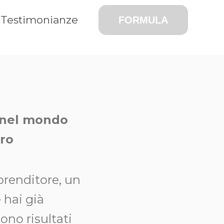
Testimonianze
FORMULA
e nel mondo
ero
prenditore, un
 hai già
ono risultati