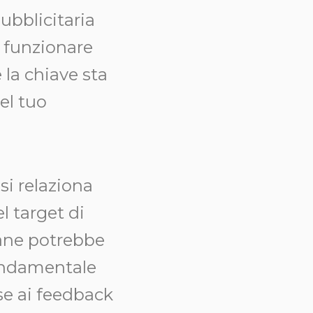
ubblicitaria
n funzionare
 la chiave sta
el tuo
si relaziona
l target di
vane potrebbe
fondamentale
ase ai feedback