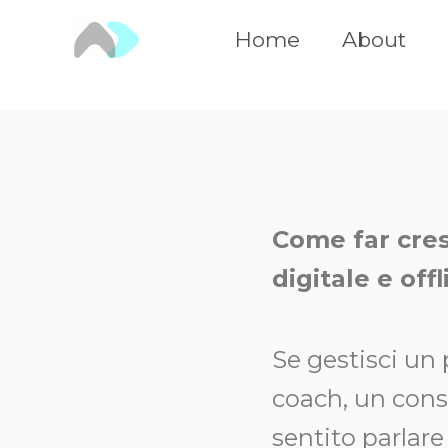
Vai
Home
About
al
contenuto
Come far cres
digitale e off
Se gestisci un 
coach, un cons
sentito parlare