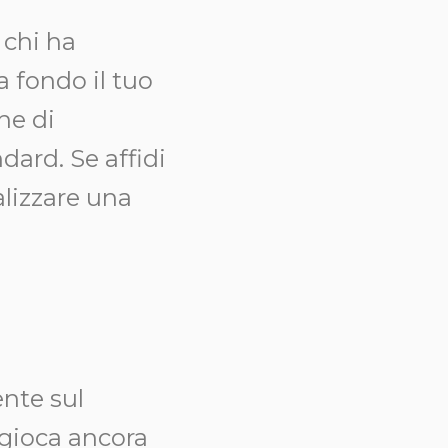
 chi ha
a fondo il tuo
he di
dard. Se affidi
alizzare una
nte sul
 gioca ancora