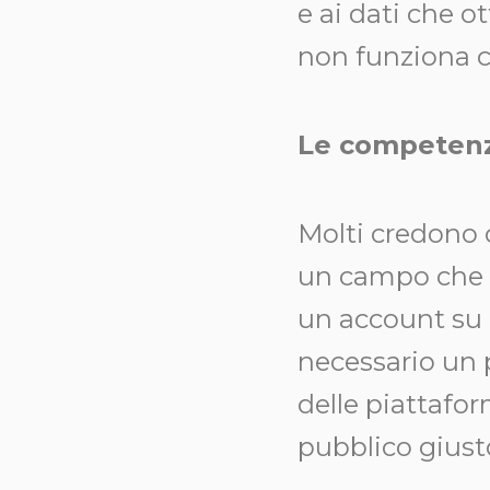
e ai dati che o
non funziona c
Le competenz
Molti credono c
un campo che r
un account su 
necessario un 
delle piattafor
pubblico giust