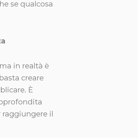
che se qualcosa
za
ma in realtà è
basta creare
licare. È
pprofondita
r raggiungere il