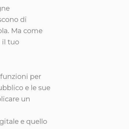
gne
iscono di
rola. Ma come
 il tuo
funzioni per
ubblico e le sue
licare un
itale e quello