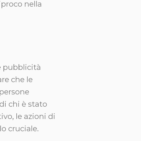
iproco nella
e pubblicità
re che le
 persone
i chi è stato
o, le azioni di
o cruciale.