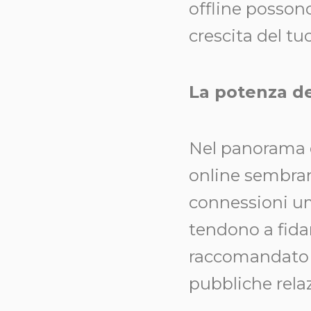
offline possono
crescita del tu
La potenza d
Nel panorama di
online sembra
connessioni um
tendono a fida
raccomandato d
pubbliche relaz