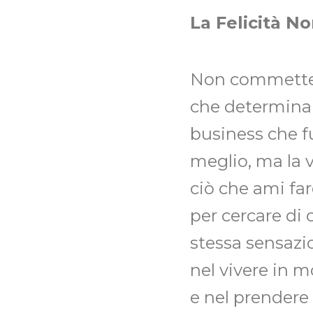
La Felicità N
Non commettere 
che determina l
business che f
meglio, ma la ve
ciò che ami fa
per cercare di 
stessa sensazio
nel vivere in m
e nel prendere