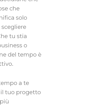
cose che
ifica solo
 scegliere
he tu stia
business o
ione del tempo è
tivo.
tempo a te
 il tuo progetto
 più