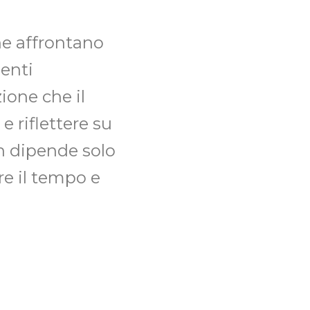
he affrontano
senti
ione che il
e riflettere su
on dipende solo
re il tempo e