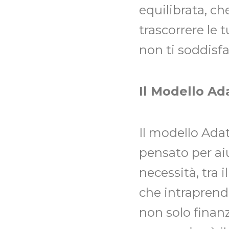
equilibrata, ch
trascorrere le 
non ti soddisf
Il Modello Ada
Il modello Ada
pensato per aiut
necessità, tra 
che intraprendi
non solo finan