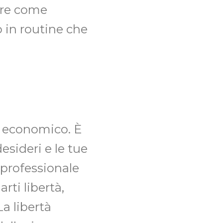
iere come
o in routine che
o economico. È
desideri e le tue
o professionale
rti libertà,
a libertà