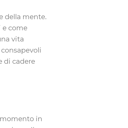
e della mente.
i e come
na vita
o consapevoli
e di cadere
il momento in