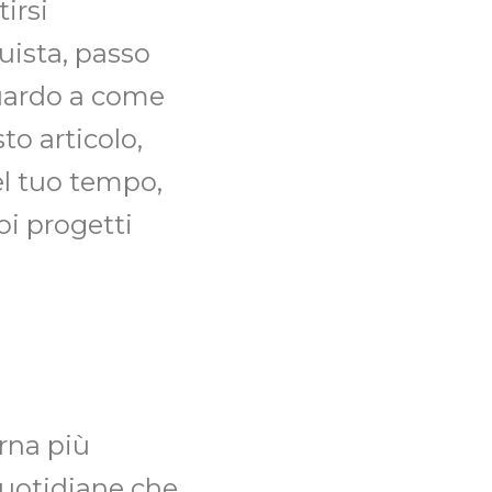
irsi
uista, passo
guardo a come
to articolo,
el tuo tempo,
oi progetti
orna più
quotidiane che