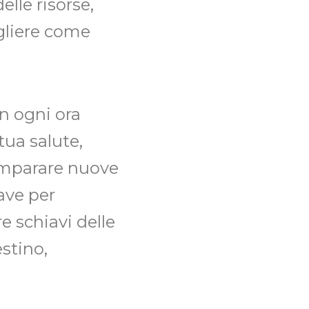
elle risorse,
egliere come
n ogni ora
tua salute,
 imparare nuove
ave per
e schiavi delle
stino,