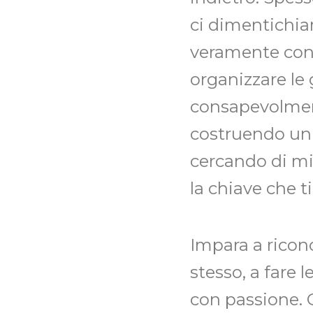
ci dimentichia
veramente cont
organizzare le
consapevolment
costruendo un 
cercando di mig
la chiave che t
Impara a ricon
stesso, a fare 
con passione. 