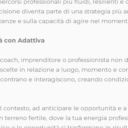
rcorsi professionali più fluidi, resilienti e o
isione diventa parte di una strategia più 
etenze e sulla capacità di agire nel moment
à con Adattiva
, coach, imprenditore o professionista non 
e scelte in relazione a luogo, momento e c
ontrano e interagiscono, creando condizioni
l contesto, ad anticipare le opportunità e 
n terreno fertile, dove la tua energia prof
o e le opportunità si trasformano in risulta