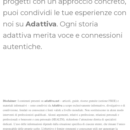
progetti con un approccio concreto,
puoi condividi le tue esperienze con
noi su
Adattiva
. Ogni storia
adattiva merita voce e connessioni
autentiche.
Disclaimer
: I contenuti presenti su
adattiva.net
– articoli, guide, risorse gratuite (sezione FREE) e
materiali informativi – sono condivisi da
Adattiva
a scopo esclusivamente informativo, divulgativo e di
condivisione, fondati su conoscenze e fonti valide a livello mondiale. Non sostituiscono in alcun modo
interventi di professionisti qualificati. Alcuni argomenti, relativi a professione, relazioni personali e
professionali o benessere e cura personale (HEALTH), richiedono l’attenzione diretta di specialisti
dedicati.
L’uso delle informazioni dipende dalla situazione specifica di ciascun utente, che rimane l’unico
responsabile delle proprie scelte. L’obiettivo è fornire strumenti e conoscenze utili per aumentare la