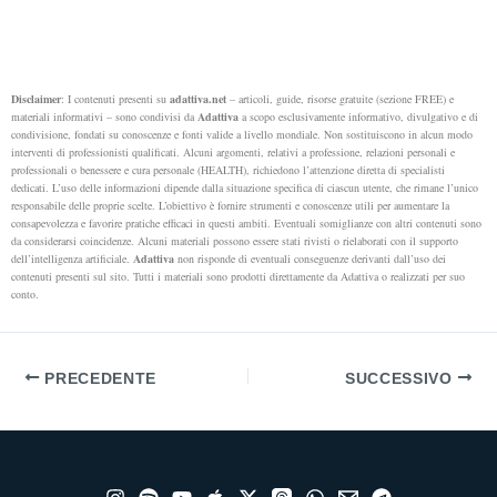
Disclaimer
: I contenuti presenti su
adattiva.net
– articoli, guide, risorse gratuite (sezione FREE) e
materiali informativi – sono condivisi da
Adattiva
a scopo esclusivamente informativo, divulgativo e di
condivisione, fondati su conoscenze e fonti valide a livello mondiale. Non sostituiscono in alcun modo
interventi di professionisti qualificati. Alcuni argomenti, relativi a professione, relazioni personali e
professionali o benessere e cura personale (HEALTH), richiedono l’attenzione diretta di specialisti
dedicati.
L’uso delle informazioni dipende dalla situazione specifica di ciascun utente, che rimane l’unico
responsabile delle proprie scelte. L’obiettivo è fornire strumenti e conoscenze utili per aumentare la
consapevolezza e favorire pratiche efficaci in questi ambiti.
Eventuali somiglianze con altri contenuti sono
da considerarsi coincidenze. Alcuni materiali possono essere stati rivisti o rielaborati con il supporto
dell’intelligenza artificiale.
Adattiva
non risponde di eventuali conseguenze derivanti dall’uso dei
contenuti presenti sul sito. Tutti i materiali sono prodotti direttamente da Adattiva o realizzati per suo
conto.
PRECEDENTE
SUCCESSIVO