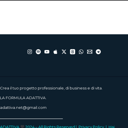
Crea il tuo progetto professionale, di business e di vita.
LA FORMULA ADATTIVA.
adattiva.net@gmail.com
____________________
ADATTIVA
2024 – All Rights Reserved |
Privacy Policy
|
Hai