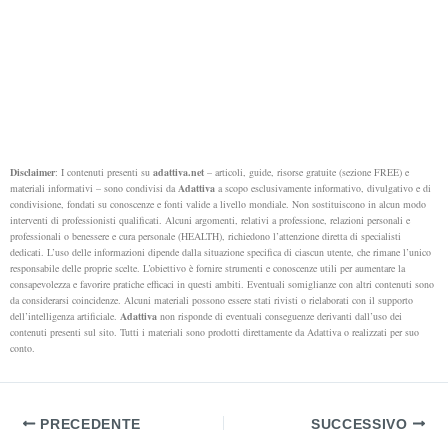
Disclaimer
: I contenuti presenti su
adattiva.net
– articoli, guide, risorse gratuite (sezione FREE) e
materiali informativi – sono condivisi da
Adattiva
a scopo esclusivamente informativo, divulgativo e di
condivisione, fondati su conoscenze e fonti valide a livello mondiale. Non sostituiscono in alcun modo
interventi di professionisti qualificati. Alcuni argomenti, relativi a professione, relazioni personali e
professionali o benessere e cura personale (HEALTH), richiedono l’attenzione diretta di specialisti
dedicati.
L’uso delle informazioni dipende dalla situazione specifica di ciascun utente, che rimane l’unico
responsabile delle proprie scelte. L’obiettivo è fornire strumenti e conoscenze utili per aumentare la
consapevolezza e favorire pratiche efficaci in questi ambiti.
Eventuali somiglianze con altri contenuti sono
da considerarsi coincidenze. Alcuni materiali possono essere stati rivisti o rielaborati con il supporto
dell’intelligenza artificiale.
Adattiva
non risponde di eventuali conseguenze derivanti dall’uso dei
contenuti presenti sul sito. Tutti i materiali sono prodotti direttamente da Adattiva o realizzati per suo
conto.
PRECEDENTE
SUCCESSIVO