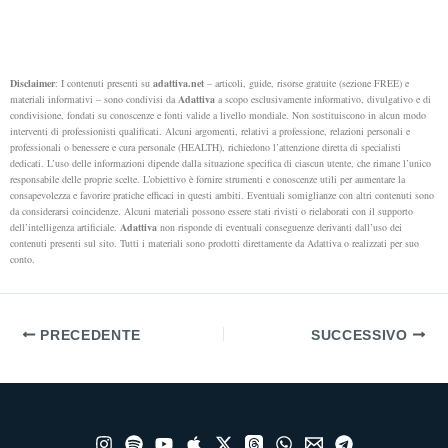
Disclaimer
: I contenuti presenti su
adattiva.net
– articoli, guide, risorse gratuite (sezione FREE) e
materiali informativi – sono condivisi da
Adattiva
a scopo esclusivamente informativo, divulgativo e di
condivisione, fondati su conoscenze e fonti valide a livello mondiale. Non sostituiscono in alcun modo
interventi di professionisti qualificati. Alcuni argomenti, relativi a professione, relazioni personali e
professionali o benessere e cura personale (HEALTH), richiedono l’attenzione diretta di specialisti
dedicati.
L’uso delle informazioni dipende dalla situazione specifica di ciascun utente, che rimane l’unico
responsabile delle proprie scelte. L’obiettivo è fornire strumenti e conoscenze utili per aumentare la
consapevolezza e favorire pratiche efficaci in questi ambiti.
Eventuali somiglianze con altri contenuti sono
da considerarsi coincidenze. Alcuni materiali possono essere stati rivisti o rielaborati con il supporto
dell’intelligenza artificiale.
Adattiva
non risponde di eventuali conseguenze derivanti dall’uso dei
contenuti presenti sul sito. Tutti i materiali sono prodotti direttamente da Adattiva o realizzati per suo
conto.
PRECEDENTE
SUCCESSIVO