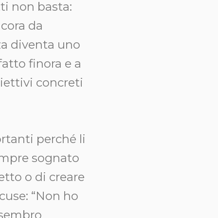
ti non basta:
ncora da
za diventa uno
atto finora e a
ettivi concreti
rtanti perché li
sempre sognato
tto o di creare
 scuse: “Non ho
e sembro