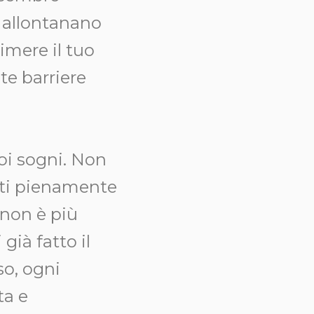
i allontanano
imere il tuo
te barriere
uoi sogni. Non
rti pienamente
 non è più
già fatto il
o, ogni
ta e