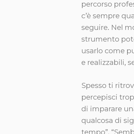
percorso profes
c’è sempre qua
seguire. Nel m
strumento poten
usarlo come pun
e realizzabili, 
Spesso ti ritro
percepisci tro
di imparare un
qualcosa di sig
tempo”, “Sembr