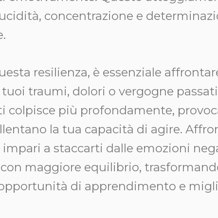
ucidità, concentrazione e determinaz
e.
uesta resilienza, è essenziale affrontar
uoi traumi, dolori o vergogne passati. 
à ti colpisce più profondamente, provo
lentano la tua capacità di agire. Affr
, impari a staccarti dalle emozioni neg
de con maggiore equilibrio, trasforman
’opportunità di apprendimento e migl