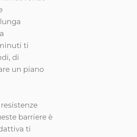
e
 lunga
la
inuti ti
di, di
tare un piano
 resistenze
este barriere è
attiva ti