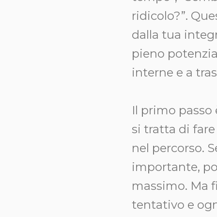
ridicolo?”. Qu
dalla tua integ
pieno potenzial
interne e a tr
Il primo passo 
si tratta di f
nel percorso. S
importante, pot
massimo. Ma fi
tentativo e ogn