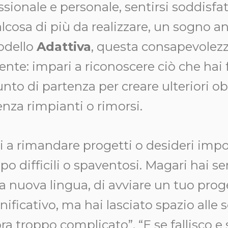
sionale e personale, sentirsi soddisfat
lcosa di più da realizzare, un sogno a
odello
Adattiva
, questa consapevolez
te: impari a riconoscere ciò che hai f
to di partenza per creare ulteriori obi
senza rimpianti o rimorsi.
vi a rimandare progetti o desideri impo
ppo difficili o spaventosi. Magari hai 
a nuova lingua, di avviare un tuo proge
nificativo, ma hai lasciato spazio alle
a troppo complicato”, “E se fallisco 