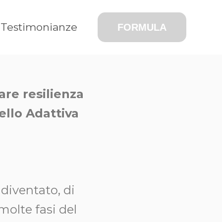
Testimonianze
FORMULA
are resilienza
llo Adattiva
 diventato, di
molte fasi del