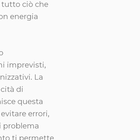
 tutto ciò che
con energia
o
i imprevisti,
nizzativi. La
cità di
nisce questa
evitare errori,
ni problema
to ti permette