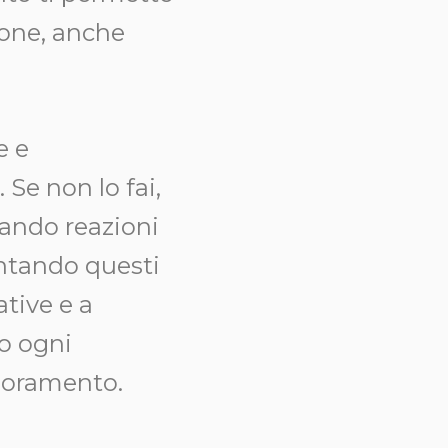
ione, anche
e e
Se non lo fai,
cando reazioni
ontando questi
ative e a
do ogni
ioramento.