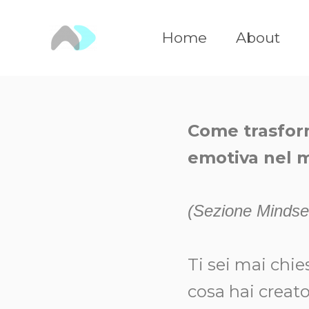
Vai
al
Home
About
contenuto
Come trasform
emotiva nel m
(Sezione Mindset
Ti sei mai chie
cosa hai creato