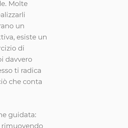
le. Molte
lizzarli
urano un
tiva, esiste un
cizio di
oi davvero
sso ti radica
ciò che conta
ne guidata:
e, rimuovendo