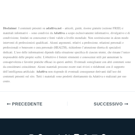
Disclaimer
: I contenuti presenti su
adattiva.net
– articoli, guide, risorse gratuite (sezione FREE) e
materiali informativi – sono condivisi da
Adattiva
a scopo esclusivamente informativo, divulgativo e di
condivisione, fondati su conoscenze e fonti valide a livello mondiale. Non sostituiscono in alcun modo
interventi di professionisti qualificati. Alcuni argomenti, relativi a professione, relazioni personali e
professionali o benessere e cura personale (HEALTH), richiedono l’attenzione diretta di specialisti
dedicati.
L’uso delle informazioni dipende dalla situazione specifica di ciascun utente, che rimane l’unico
responsabile delle proprie scelte. L’obiettivo è fornire strumenti e conoscenze utili per aumentare la
consapevolezza e favorire pratiche efficaci in questi ambiti.
Eventuali somiglianze con altri contenuti sono
da considerarsi coincidenze. Alcuni materiali possono essere stati rivisti o rielaborati con il supporto
dell’intelligenza artificiale.
Adattiva
non risponde di eventuali conseguenze derivanti dall’uso dei
contenuti presenti sul sito. Tutti i materiali sono prodotti direttamente da Adattiva o realizzati per suo
conto.
PRECEDENTE
SUCCESSIVO