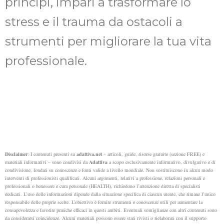
principi, impari a trasformare lo
stress e il trauma da ostacoli a
strumenti per migliorare la tua vita
professionale.
Disclaimer
: I contenuti presenti su
adattiva.net
– articoli, guide, risorse gratuite (sezione FREE) e
materiali informativi – sono condivisi da
Adattiva
a scopo esclusivamente informativo, divulgativo e di
condivisione, fondati su conoscenze e fonti valide a livello mondiale. Non sostituiscono in alcun modo
interventi di professionisti qualificati. Alcuni argomenti, relativi a professione, relazioni personali e
professionali o benessere e cura personale (HEALTH), richiedono l’attenzione diretta di specialisti
dedicati.
L’uso delle informazioni dipende dalla situazione specifica di ciascun utente, che rimane l’unico
responsabile delle proprie scelte. L’obiettivo è fornire strumenti e conoscenze utili per aumentare la
consapevolezza e favorire pratiche efficaci in questi ambiti.
Eventuali somiglianze con altri contenuti sono
da considerarsi coincidenze. Alcuni materiali possono essere stati rivisti o rielaborati con il supporto