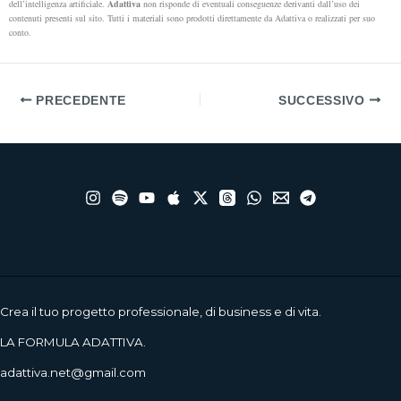
dell’intelligenza artificiale.
Adattiva
non risponde di eventuali conseguenze derivanti dall’uso dei
contenuti presenti sul sito. Tutti i materiali sono prodotti direttamente da Adattiva o realizzati per suo
conto.
PRECEDENTE
SUCCESSIVO
Crea il tuo progetto professionale, di business e di vita.
LA FORMULA ADATTIVA.
adattiva.net@gmail.com
____________________