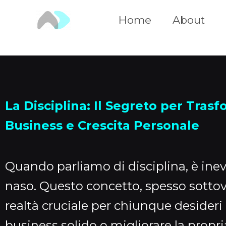
Vai
Home
About
al
contenuto
La Disciplina: Il Segreto per Trasf
Business e Crescita Personale
Quando parliamo di disciplina, è inevi
naso. Questo concetto, spesso sottova
realtà cruciale per chiunque desideri
business solido o migliorare la propri