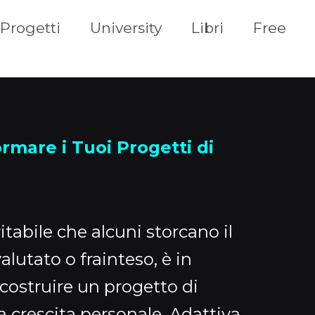
Progetti
University
Libri
Free
ormare i Tuoi Progetti di
tabile che alcuni storcano il
lutato o frainteso, è in
 costruire un progetto di
a crescita personale. Adattiva