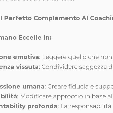
È Il Perfetto Complemento Al Coac
mano Eccelle In:
ione emotiva
: Leggere quello che non 
enza vissuta
: Condividere saggezza d
ssione umana
: Creare fiducia e sup
bilità
: Modificare approccio in base al
tability profonda
: La responsabilità