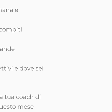
imana e
 compiti
omande
ttivi e dove sei
la tua coach di
i questo mese