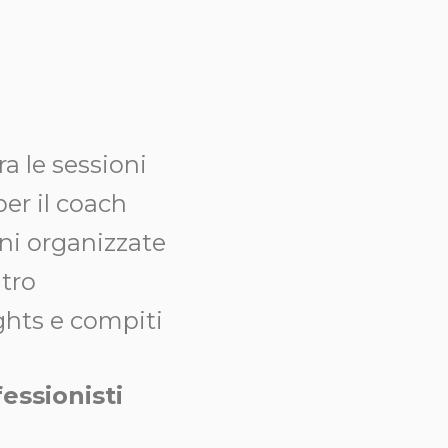
a le sessioni
per il coach
ioni organizzate
ltro
ights e compiti
essionisti