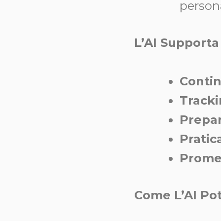
person
L’AI Supporta
Contin
Tracki
Prepar
Pratica
Promem
Come L’AI Pot