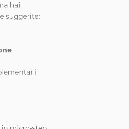
 ma hai
e suggerite:
ione
mplementarli
h in micro-step