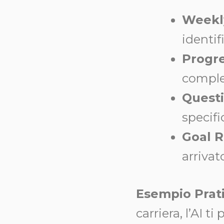
Weekl
identif
Progr
complet
Questi
specifi
Goal 
arrivat
Esempio Prat
carriera, l’AI 