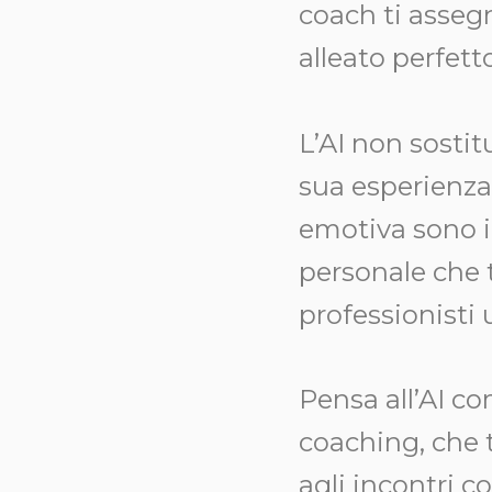
coach ti assegna
alleato perfetto
L’AI non sostit
sua esperienza,
emotiva sono in
personale che t
professionisti
Pensa all’AI c
coaching, che t
agli incontri c