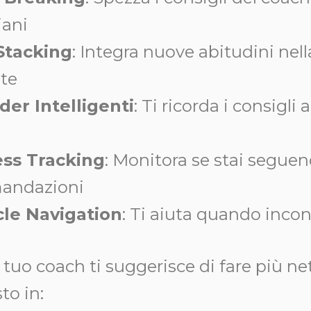
iani
Stacking
: Integra nuove abitudini nell
nte
er Intelligenti
: Ti ricorda i consigl
ss Tracking
: Monitora se stai seguen
andazioni
le Navigation
: Ti aiuta quando incont
Il tuo coach ti suggerisce di fare più n
to in: