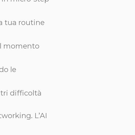
a tua routine
i al momento
do le
ri difficoltà
etworking. L’AI