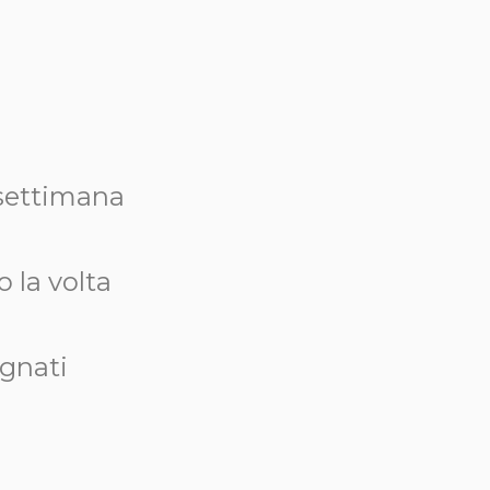
a settimana
 la volta
egnati