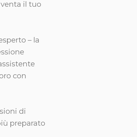
iventa il tuo
esperto – la
essione
 assistente
voro con
sioni di
più preparato