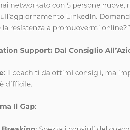
), hai networkato con 5 persone nuove,
sull’aggiornamento LinkedIn. Domand
la resistenza a promuovermi online?”
tion Support: Dal Consiglio All’Az
e
: Il coach ti da ottimi consigli, ma i
è difficile.
ma Il Gap
:
 Breaking
: Spezza i consigli del coac