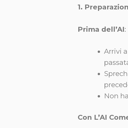
1. Preparazio
Prima dell’AI
:
Arrivi 
passat
Sprechi
preced
Non hai
Con L’AI Com