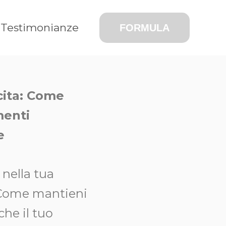
Testimonianze
FORMULA
cita: Come
menti
e
 nella tua
? Come mantieni
che il tuo