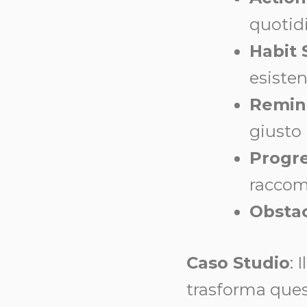
quotid
Habit 
esiste
Remind
giusto
Progre
raccom
Obstac
Caso Studio
: 
trasforma ques