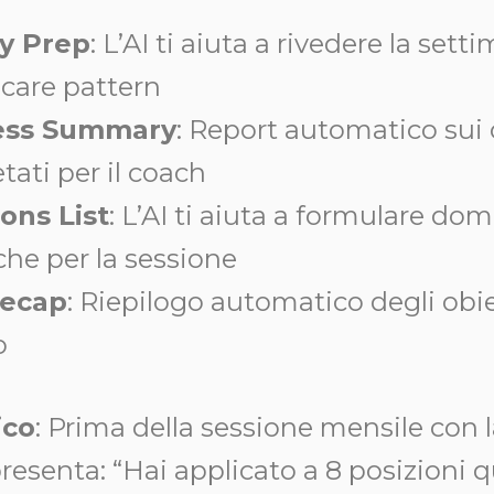
y Prep
: L’AI ti aiuta a rivedere la sett
icare pattern
ess Summary
: Report automatico sui
ati per il coach
ons List
: L’AI ti aiuta a formulare d
che per la sessione
Recap
: Riepilogo automatico degli obie
o
ico
: Prima della sessione mensile con 
ti presenta: “Hai applicato a 8 posizion