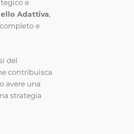
ategico e
llo Adattiva
,
o completo e
si del
ne contribuisca
à o avere una
una strategia
o