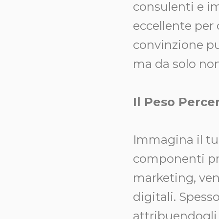
consulenti e i
eccellente per o
convinzione pu
ma da solo non
Il Peso Perce
Immagina il t
componenti prin
marketing, vend
digitali. Spess
attribuendogli g