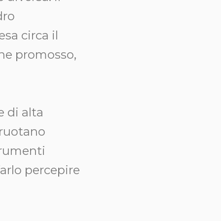
dro
sa circa il
ene promosso,
 di alta
e ruotano
trumenti
farlo percepire