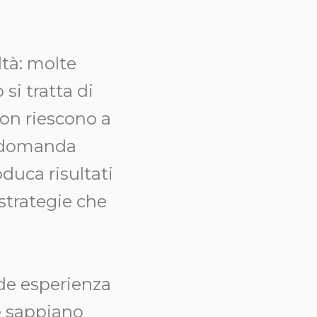
ltà: molte
si tratta di
non riescono a
a domanda
duca risultati
strategie che
ede esperienza
he sappiano