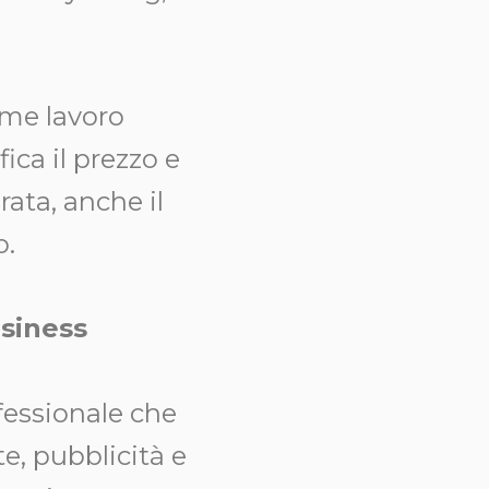
rme lavoro
fica il prezzo e
ata, anche il
o.
usiness
fessionale che
e, pubblicità e