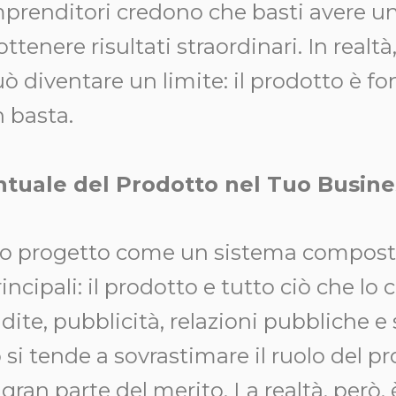
mprenditori credono che basti avere u
ttenere risultati straordinari. In realt
ò diventare un limite: il prodotto è f
 basta.
ntuale del Prodotto nel Tuo Busine
uo progetto come un sistema compost
cipali: il prodotto e tutto ciò che lo
ite, pubblicità, relazioni pubbliche e 
o si tende a sovrastimare il ruolo del p
ran parte del merito. La realtà, però, è