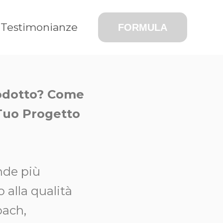
Testimonianze
FORMULA
rodotto? Come
 Tuo Progetto
nde più
 alla qualità
oach,