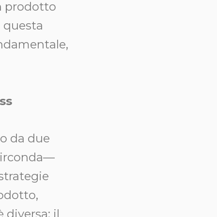
n prodotto
à, questa
ondamentale,
ss
o da due
 circonda—
strategie
rodotto,
 diversa: il