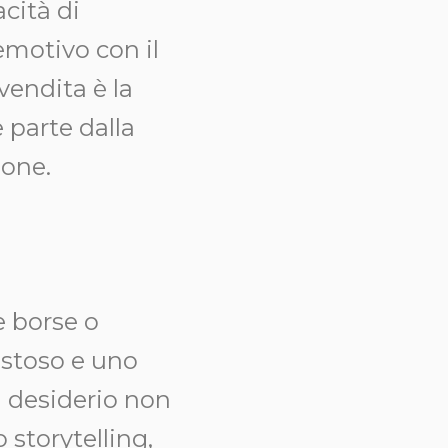
acità di
emotivo con il
vendita è la
 parte dalla
ione.
e borse o
ostoso e uno
 desiderio non
 storytelling,