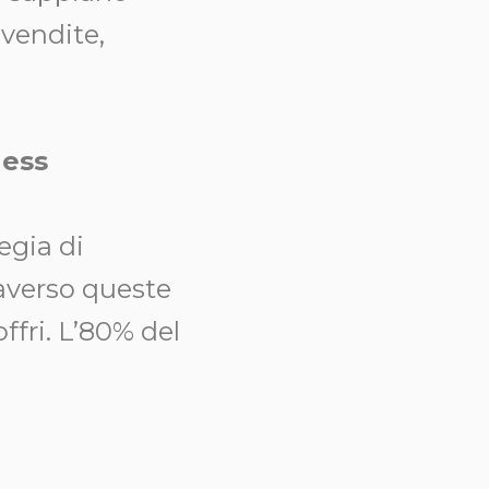
 vendite,
ness
egia di
raverso queste
offri. L’80% del