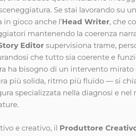
sceneggiatura. Se stai lavorando su un
a in gioco anche l’
Head Writer
, che c
giatori mantenendo la coerenza narra
Story Editor
supervisiona trame, pers
curandosi che tutto sia coerente e fun
ra ha bisogno di un intervento mirato
tura più solida, ritmo più fluido — si ch
igura specializzata nella diagnosi e ne
ature.
ivo e creativo, il
Produttore Creativ