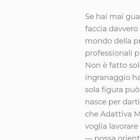
Se hai mai guar
faccia davvero 
mondo della pr
professionali p
Non è fatto sol
ingranaggio ha
sola figura pu
nasce per dar
che Adattiva M
voglia lavorar
— possa orienta