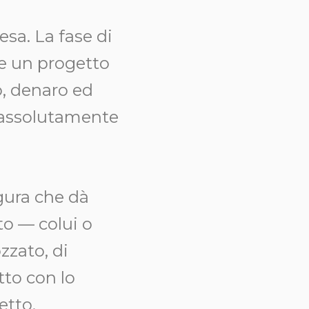
sa. La fase di
 e un progetto
o, denaro ed
a assolutamente
figura che dà
tto — colui o
zzato, di
tto con lo
etto,