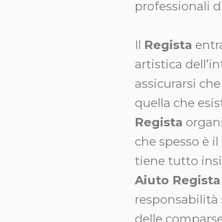
professionali d
Il
Regista
entra
artistica dell’
assicurarsi che
quella che esist
Regista
organiz
che spesso è i
tiene tutto ins
Aiuto Regista
responsabilità 
delle comparse