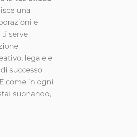
uisce una
borazioni e
 ti serve
uzione
ativo, legale e
 di successo
 E come in ogni
stai suonando,