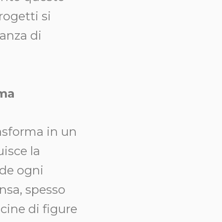
ogetti si
anza di
rma
rasforma in un
uisce la
nde ogni
ensa, spesso
cine di figure