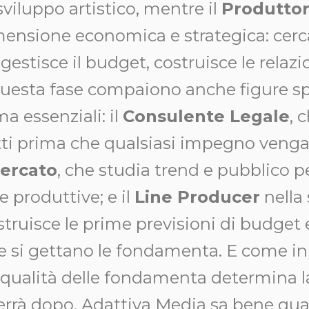
 sviluppo artistico, mentre il
Produttor
mensione economica e strategica: cerc
gestisce il budget, costruisce le relazi
n questa fase compaiono anche figure s
a essenziali: il
Consulente Legale
, 
atti prima che qualsiasi impegno venga
Mercato
, che studia trend e pubblico pe
e produttive; e il
Line Producer
nella
ostruisce le prime previsioni di budget 
e si gettano le fondamenta. E come in
 qualità delle fondamenta determina la
verrà dopo. Adattiva Media sa bene qu