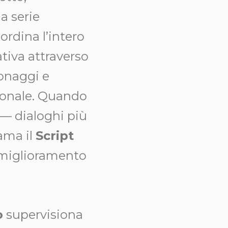
a serie
oordina l’intero
tiva attraverso
onaggi e
zionale. Quando
 — dialoghi più
iama il
Script
l miglioramento
o
supervisiona