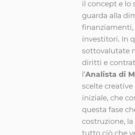
il concept e lo
guarda alla di
finanziamenti, 
investitori. I
sottovalutate m
diritti e contr
l’
Analista di 
scelte creative 
iniziale, che c
questa fase ch
costruzione, la
tutto ciò che 