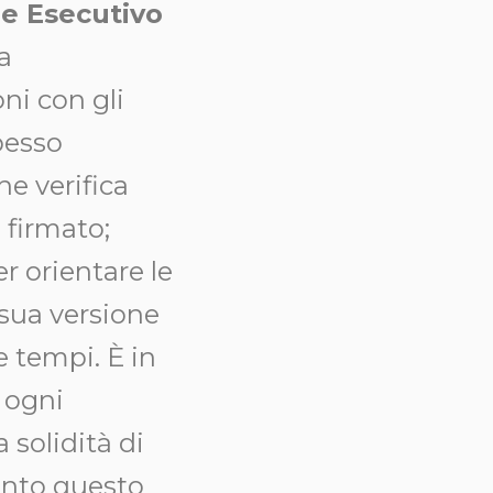
e Esecutivo
a
oni con gli
pesso
che verifica
 firmato;
r orientare le
 sua versione
e tempi. È in
 ogni
 solidità di
anto questo