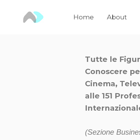
Vai
al
Home
About
contenuto
Tutte le Figu
Conoscere per
Cinema, Telev
alle 151 Profe
Internazional
(Sezione Busine