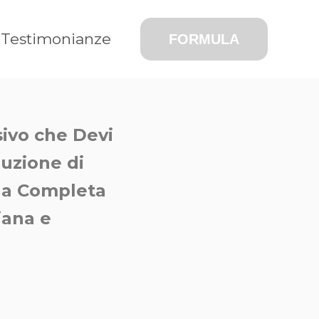
Testimonianze
FORMULA
sivo che Devi
uzione di
ida Completa
iana e