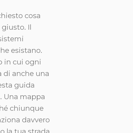
 chiesto cosa
giusto. Il
sistemi
che esistano.
o in cui ogni
a di anche una
esta guida
a. Una mappa
rché chiunque
nziona davvero
o la tua strada