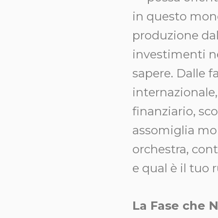
in questo mond
produzione dall
investimenti ne
sapere. Dalle fa
internazionale,
finanziario, sc
assomiglia mol
orchestra, con
e qual è il tuo 
La Fase che 