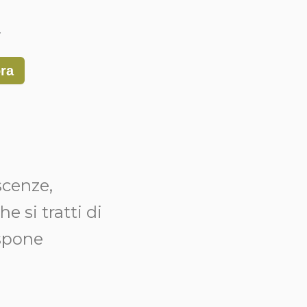
r
ora
scenze,
e si tratti di
espone