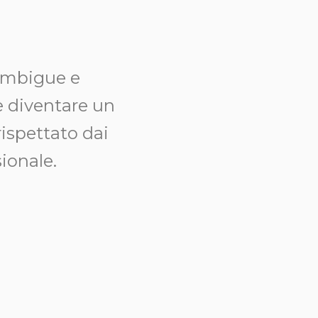
 ambigue e
me diventare un
rispettato dai
ionale.