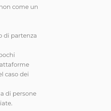
, non come un
o di partenza
 pochi
piattaforme
l caso dei
ia di persone
iate.