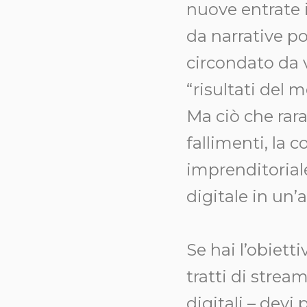
nuove entrate i
da narrative po
circondato da 
“risultati del m
Ma ciò che rara
fallimenti, la c
imprenditorial
digitale in un’a
Se hai l’obiett
tratti di strea
digitali – devi