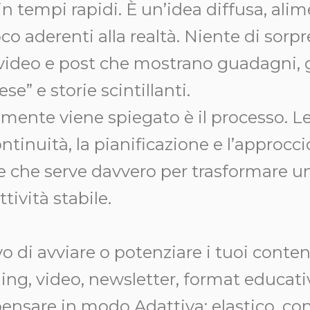
n tempi rapidi. È un’idea diffusa, ali
co aderenti alla realtà. Niente di sorp
video e post che mostrano guadagni, gr
ese” e storie scintillanti.
mente viene spiegato è il processo. Le o
ontinuità, la pianificazione e l’approcci
e che serve davvero per trasformare u
ttività stabile.
ivo di avviare o potenziare i tuoi conten
ming, video, newsletter, format educati
 pensare in modo Adattiva: elastico, co