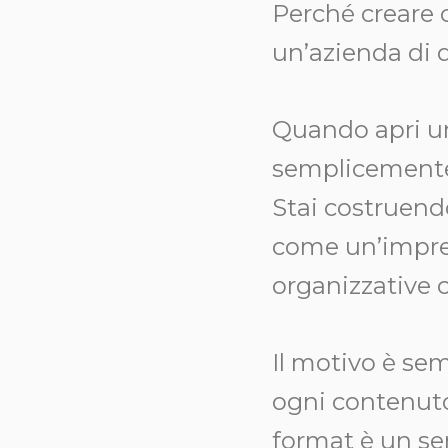
Perché creare c
un’azienda di 
Quando apri un
semplicemente 
Stai costruend
come un’impres
organizzative 
Il motivo è sem
ogni contenuto
format è un ser