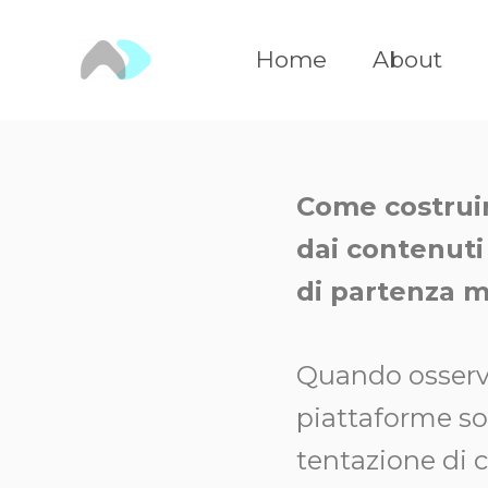
Vai
al
Home
About
contenuto
Come costruir
dai contenuti
di partenza ma
Quando osservi
piattaforme soc
tentazione di 