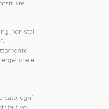
costruire
ng, non stai
”.
sattamente
nergetiche e
ercato, ogni
tributivo.