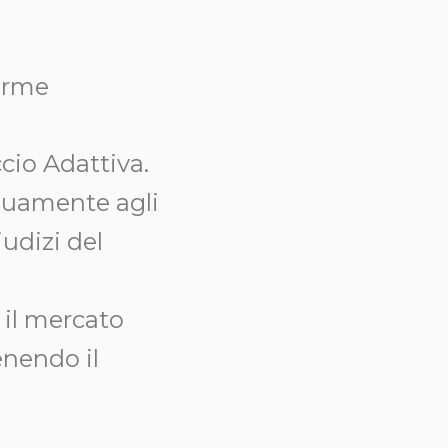
orme
cio Adattiva.
inuamente agli
iudizi del
 il mercato
enendo il