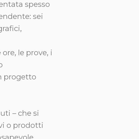
mentata spesso
rendente: sei
afici,
re, le prove, i
o
n progetto
uti – che si
vi o prodotti
nsapevole,