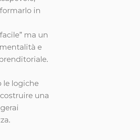
sformarlo in
“facile” ma un
mentalità e
prenditoriale.
 le logiche
 costruire una
ggerai
za.