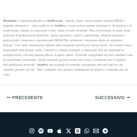
Disclaimer
: I contenuti presenti su
adattiva.net
– articoli, guide, risorse gratuite (sezione FREE) e
materiali informativi – sono condivisi da
Adattiva
a scopo esclusivamente informativo, divulgativo e di
condivisione, fondati su conoscenze e fonti valide a livello mondiale. Non sostituiscono in alcun modo
interventi di professionisti qualificati. Alcuni argomenti, relativi a professione, relazioni personali e
professionali o benessere e cura personale (HEALTH), richiedono l’attenzione diretta di specialisti
dedicati.
L’uso delle informazioni dipende dalla situazione specifica di ciascun utente, che rimane l’unico
responsabile delle proprie scelte. L’obiettivo è fornire strumenti e conoscenze utili per aumentare la
consapevolezza e favorire pratiche efficaci in questi ambiti.
Eventuali somiglianze con altri contenuti sono
da considerarsi coincidenze. Alcuni materiali possono essere stati rivisti o rielaborati con il supporto
dell’intelligenza artificiale.
Adattiva
non risponde di eventuali conseguenze derivanti dall’uso dei
contenuti presenti sul sito. Tutti i materiali sono prodotti direttamente da Adattiva o realizzati per suo
conto.
PRECEDENTE
SUCCESSIVO