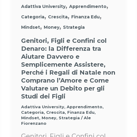
,
,
Adattiva University
Apprendimento
,
,
,
Categoria
Crescita
Finanza Edu
,
,
Mindset
Money
Strategia
Genitori, Figli e Confini col
Denaro: la Differenza tra
Aiutare Davvero e
Semplicemente Assistere,
Perché i Regali di Natale non
Comprano l’Amore e Come
Valutare un Debito per gli
Studi dei Figli
Adattiva University
,
Apprendimento
,
Categoria
,
Crescita
,
Finanza Edu
,
Mindset
,
Money
,
Strategia
/
Ale
Fiorenzano
Genitori, Figli e Confini col