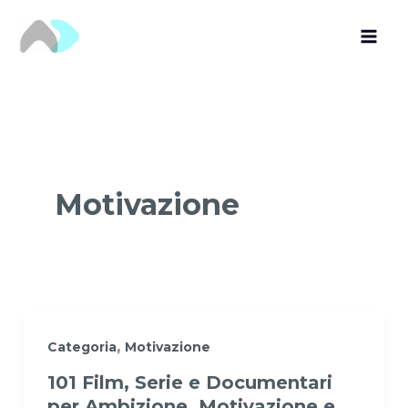
Vai
al
contenuto
Motivazione
,
Categoria
Motivazione
101 Film, Serie e Documentari
per Ambizione, Motivazione e