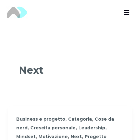
Vai
al
contenuto
Next
,
,
Business e progetto
Categoria
Cose da
,
,
,
nerd
Crescita personale
Leadership
,
,
,
Mindset
Motivazione
Next
Progetto